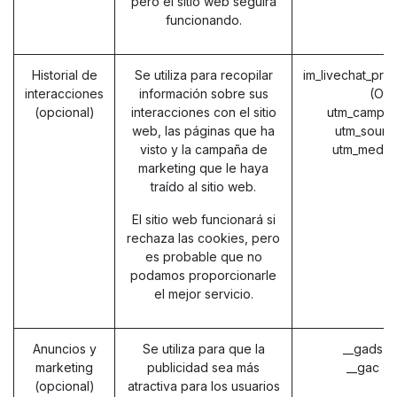
pero el sitio web seguirá
funcionando.
Historial de
Se utiliza para recopilar
im_livechat_pre
interacciones
información sobre sus
(Od
(opcional)
interacciones con el sitio
utm_campai
web, las páginas que ha
utm_sourc
visto y la campaña de
utm_mediu
marketing que le haya
traído al sitio web.
El sitio web funcionará si
rechaza las cookies, pero
es probable que no
podamos proporcionarle
el mejor servicio.
Anuncios y
Se utiliza para que la
__gads (
marketing
publicidad sea más
__gac (
(opcional)
atractiva para los usuarios